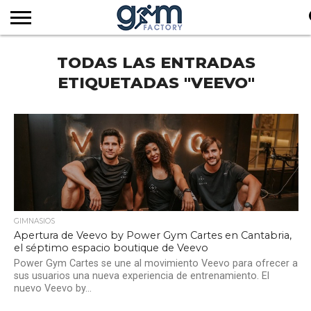
INICIO
TODAS LAS ENTRADAS
REVISTA
GYM
CLUB
EMPRESAS
SERVICIOS
MÁS
SUSCRIPCIÓN
FACTORY
DE
DEL
AUDIOVISUALES
NOTICIAS
TV
SOCIOS
SECTOR
ETIQUETADAS "VEEVO"
GIMNASIOS
Apertura de Veevo by Power Gym Cartes en Cantabria,
el séptimo espacio boutique de Veevo
Power Gym Cartes se une al movimiento Veevo para ofrecer a
sus usuarios una nueva experiencia de entrenamiento. El
nuevo Veevo by...