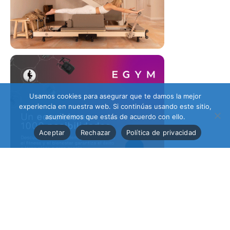
Usamos cookies para asegurar que te damos la mejor
experiencia en nuestra web. Si continúas usando este sitio,
asumiremos que estás de acuerdo con ello.
Aceptar
Rechazar
Política de privacidad