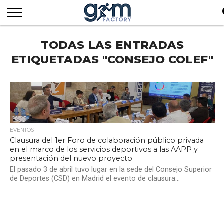
INICIO
TODAS LAS ENTRADAS
REVISTA
GYM
CLUB
EMPRESAS
SERVICIOS
MÁS
SUSCRIPCIÓN
FACTORY
DE
DEL
AUDIOVISUALES
NOTICIAS
TV
SOCIOS
SECTOR
ETIQUETADAS "CONSEJO COLEF"
EVENTOS
Clausura del 1er Foro de colaboración público privada
en el marco de los servicios deportivos a las AAPP y
presentación del nuevo proyecto
El pasado 3 de abril tuvo lugar en la sede del Consejo Superior
de Deportes (CSD) en Madrid el evento de clausura...