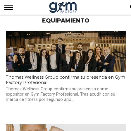
EQUIPAMIENTO
INICIO
REVISTA
GYM
CLUB
EMPRESAS
SERVICIOS
MÁS
SUSCRIPCIÓN
FACTORY
DE
DEL
AUDIOVISUALES
NOTICIAS
TV
SOCIOS
SECTOR
Thomas Wellness Group confirma su presencia en Gym
Factory Profesional
Thomas Wellness Group confirma su presencia como
expositor en Gym Factory Profesional. Tras acudir con su
marca de fitness por segundo año...